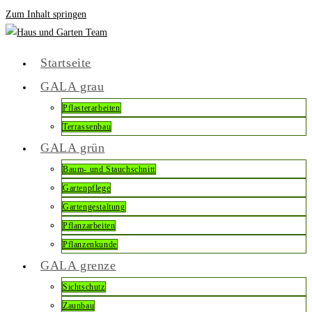
Zum Inhalt springen
Startseite
GALA grau
Pflasterarbeiten
Terrassenbau
GALA grün
Baum- und Stauchschnitt
Gartenpflege
Gartengestaltung
Pflanzarbeiten
Pflanzenkunde
GALA grenze
Sichtschutz
Zaunbau