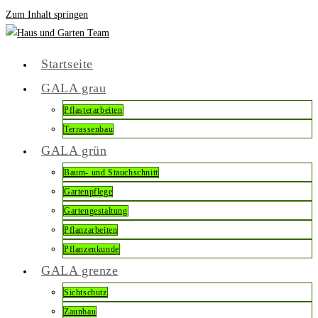
Zum Inhalt springen
Startseite
GALA grau
Pflasterarbeiten
Terrassenbau
GALA grün
Baum- und Stauchschnitt
Gartenpflege
Gartengestaltung
Pflanzarbeiten
Pflanzenkunde
GALA grenze
Sichtschutz
Zaunbau