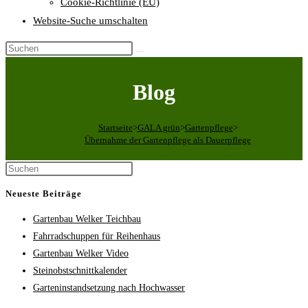
Cookie-Richtlinie (EU)
Website-Suche umschalten
Blog
Startseite
>
GALA grün
>
Gartenpflege
>
Übernahme der Gartenpflege als Dauerpflege
Neueste Beiträge
Gartenbau Welker Teichbau
Fahrradschuppen für Reihenhaus
Gartenbau Welker Video
Steinobstschnittkalender
Garteninstandsetzung nach Hochwasser