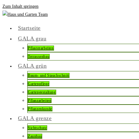
Zum Inhalt springen
Startseite
GALA grau
Pflasterarbeiten
Terrassenbau
GALA grün
Baum- und Stauchschnitt
Gartenpflege
Gartengestaltung
Pflanzarbeiten
Pflanzenkunde
GALA grenze
Sichtschutz
Zaunbau