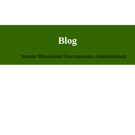
Blog
Startseite
>
Pflanzenkunde
>
Euonymus alatus – Korkflügelstrauch