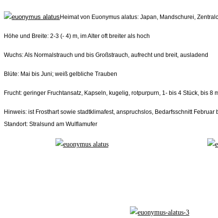
Heimat von Euonymus alatus: Japan, Mandschurei, Zentralc
Höhe und Breite: 2-3 (- 4) m, im Alter oft breiter als hoch
Wuchs: Als Normalstrauch und bis Großstrauch, aufrecht und breit, ausladend
Blüte: Mai bis Juni; weiß gelbliche Trauben
Frucht: geringer Fruchtansatz, Kapseln, kugelig, rotpurpurn, 1- bis 4 Stück, bi
Hinweis: ist Frosthart sowie stadtklimafest, anspruchslos, Bedarfsschnitt Februar
Standort: Stralsund am Wulflamufer