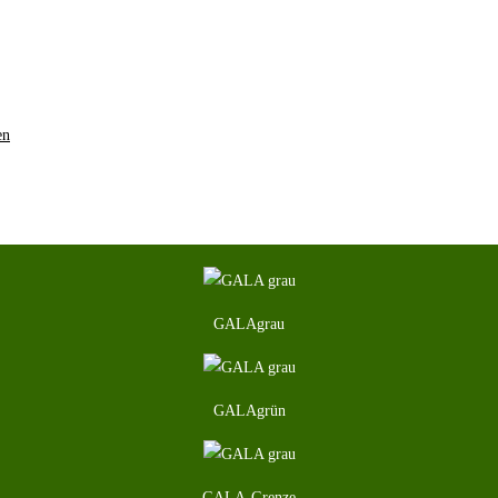
GALAgrau
GALAgrün
GALA-Grenze