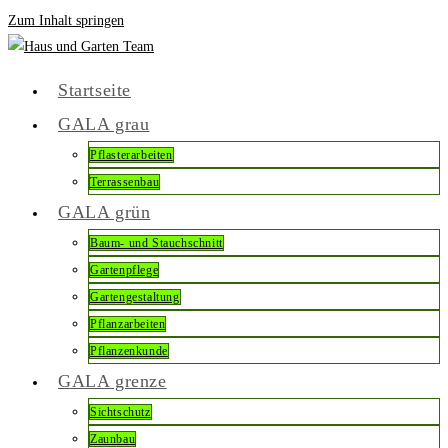
Zum Inhalt springen
Startseite
GALA grau
Pflasterarbeiten
Terrassenbau
GALA grün
Baum- und Stauchschnitt
Gartenpflege
Gartengestaltung
Pflanzarbeiten
Pflanzenkunde
GALA grenze
Sichtschutz
Zaunbau