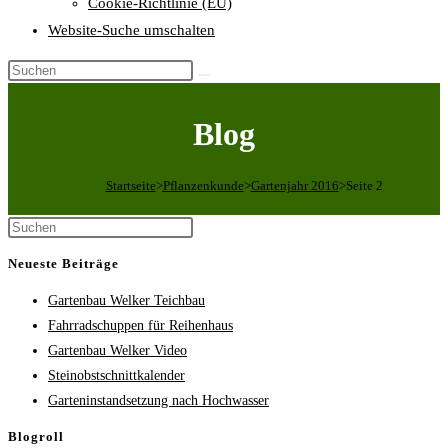
Cookie-Richtlinie (EU)
Website-Suche umschalten
Blog
Startseite
>
Pflanzenkunde
>
Gartenjahr 2016
>
Seite 2
Neueste Beiträge
Gartenbau Welker Teichbau
Fahrradschuppen für Reihenhaus
Gartenbau Welker Video
Steinobstschnittkalender
Garteninstandsetzung nach Hochwasser
Blogroll