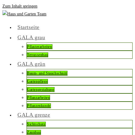
Zum Inhalt springen
Startseite
GALA grau
Pflasterarbeiten
Terrassenbau
GALA grün
Baum- und Stauchschnitt
Gartenpflege
Gartengestaltung
Pflanzarbeiten
Pflanzenkunde
GALA grenze
Sichtschutz
Zaunbau